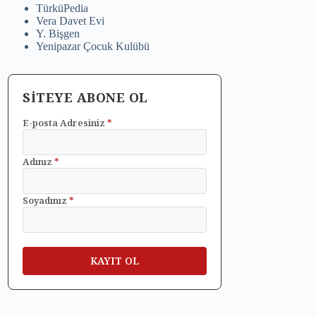
TürküPedia
Vera Davet Evi
Y. Bişgen
Yenipazar Çocuk Kulübü
SİTEYE ABONE OL
E-posta Adresiniz
*
Adınız
*
Soyadınız
*