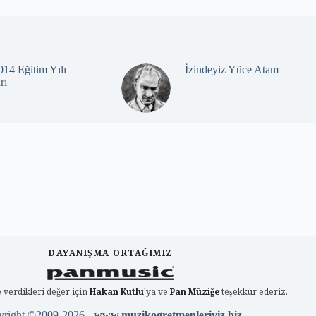
14 Eğitim Yılı
İzindeyiz Yüce Atam
rı
DAYANIŞMA ORTAĞIMIZ
 verdikleri değer için
Hakan Kutlu
'ya ve
Pan Müziğe
teşekkür ederiz.
yright ©2009-2026 -
www.muzikogretmenleriyiz.biz