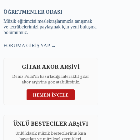
ÖĞRETMENLER ODASI
Müzik eğitimcisi meslektaşlarımızla tanışmak
ve tecrübelerimizi paylaşmak için yeni buluşma
bölümümüz.
FORUMA GİRİŞ YAP →
GİTAR AKOR ARŞİVİ
Deniz Polat'ın hazırladığı interaktif gitar
akor arşivine göz atabilirsiniz.
HEMEN İNCELE
ÜNLÜ BESTECİLER ARŞİVİ
Ünlü klasik müzik bestecilerinin kısa
hayatları ve müziksel geçmişleri.