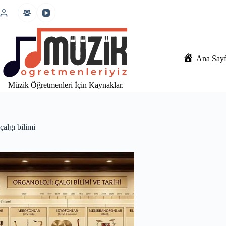
İçeriğe
atla
Ana Say
Müzik Öğretmenleri İçin Kaynaklar.
çalgı bilimi