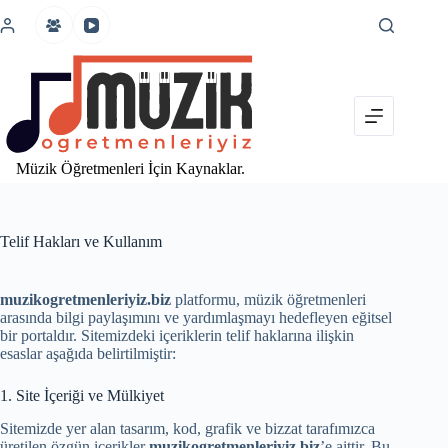
İçeriğe
atla
Müzik Öğretmenleri İçin Kaynaklar.
Telif Hakları ve Kullanım
muzikogretmenleriyiz.biz
platformu, müzik öğretmenleri
arasında bilgi paylaşımını ve yardımlaşmayı hedefleyen eğitsel
bir portaldır. Sitemizdeki içeriklerin telif haklarına ilişkin
esaslar aşağıda belirtilmiştir:
1. Site İçeriği ve Mülkiyet
Sitemizde yer alan tasarım, kod, grafik ve bizzat tarafımızca
üretilen özgün içerikler
muzikogretmenleriyiz.biz
’e aittir. Bu