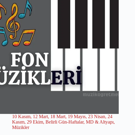
10 Kasım
,
12 Mart
,
18 Mart
,
19 Mayıs
,
23 Nisan
,
24
Kasım
,
29 Ekim
,
Belirli Gün-Haftalar
,
MD & Altyapı
,
Müzikler