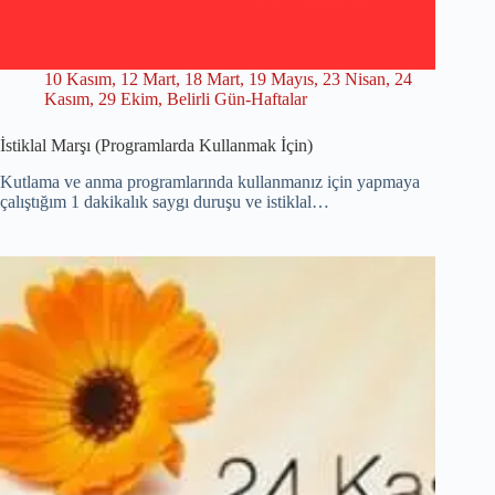
10 Kasım
,
12 Mart
,
18 Mart
,
19 Mayıs
,
23 Nisan
,
24
Kasım
,
29 Ekim
,
Belirli Gün-Haftalar
İstiklal Marşı (Programlarda Kullanmak İçin)
Kutlama ve anma programlarında kullanmanız için yapmaya
çalıştığım 1 dakikalık saygı duruşu ve istiklal…