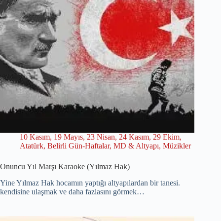
10 Kasım
,
19 Mayıs
,
23 Nisan
,
24 Kasım
,
29 Ekim
,
Atatürk
,
Belirli Gün-Haftalar
,
MD & Altyapı
,
Müzikler
Onuncu Yıl Marşı Karaoke (Yılmaz Hak)
Yine Yılmaz Hak hocamın yaptığı altyapılardan bir tanesi.
kendisine ulaşmak ve daha fazlasını görmek…