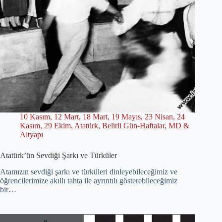
10 Kasım
,
12 Mart
,
18 Mart
,
19 Mayıs
,
23 Nisan
,
24
Kasım
,
29 Ekim
,
Atatürk
,
Belirli Gün-Haftalar
,
MD &
Altyapı
Atatürk’ün Sevdiği Şarkı ve Türküler
Atamızın sevdiği şarkı ve türküleri dinleyebileceğimiz ve
öğrencilerimize akıllı tahta ile ayrıntılı gösterebileceğimiz
bir…