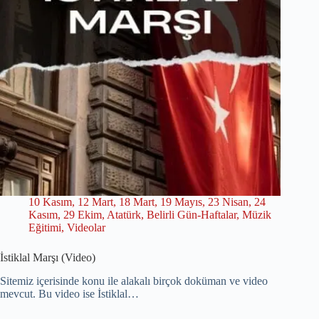
10 Kasım
,
12 Mart
,
18 Mart
,
19 Mayıs
,
23 Nisan
,
24
Kasım
,
29 Ekim
,
Atatürk
,
Belirli Gün-Haftalar
,
Müzik
Eğitimi
,
Videolar
İstiklal Marşı (Video)
Sitemiz içerisinde konu ile alakalı birçok doküman ve video
mevcut. Bu video ise İstiklal…