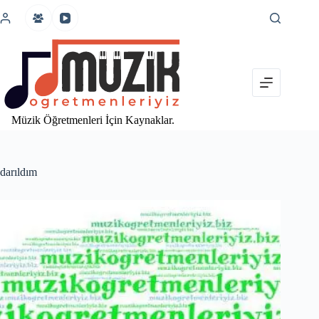
İçeriğe
atla
Müzik Öğretmenleri İçin Kaynaklar.
darıldım