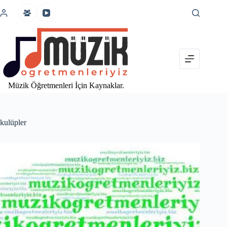
İçeriğe
atla
Müzik Öğretmenleri İçin Kaynaklar.
kulüpler