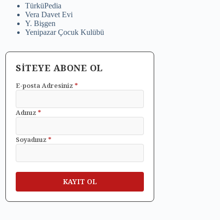
TürküPedia
Vera Davet Evi
Y. Bişgen
Yenipazar Çocuk Kulübü
SİTEYE ABONE OL
E-posta Adresiniz
*
Adınız
*
Soyadınız
*