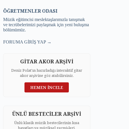
ÖĞRETMENLER ODASI
Müzik eğitimcisi meslektaşlarımızla tanışmak
ve tecrübelerimizi paylaşmak için yeni buluşma
bölümümüz.
FORUMA GİRİŞ YAP →
GİTAR AKOR ARŞİVİ
Deniz Polat'ın hazırladığı interaktif gitar
akor arşivine göz atabilirsiniz.
HEMEN İNCELE
ÜNLÜ BESTECİLER ARŞİVİ
Ünlü klasik müzik bestecilerinin kısa
hayatları ve müziksel geçmişleri.