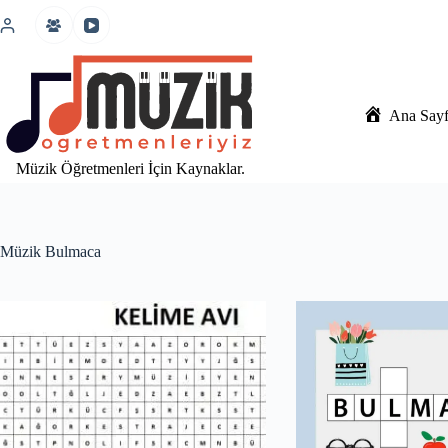
İçeriğe
atla
Ana Say
Müzik Öğretmenleri İçin Kaynaklar.
Müzik Bulmaca