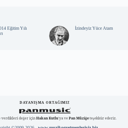
14 Eğitim Yılı
İzindeyiz Yüce Atam
rı
DAYANIŞMA ORTAĞIMIZ
 verdikleri değer için
Hakan Kutlu
'ya ve
Pan Müziğe
teşekkür ederiz.
yright ©2009-2026 -
www.muzikogretmenleriyiz.biz