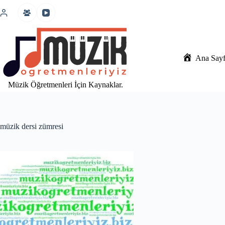
İçeriğe
atla
Ana Say
Müzik Öğretmenleri İçin Kaynaklar.
müzik dersi zümresi