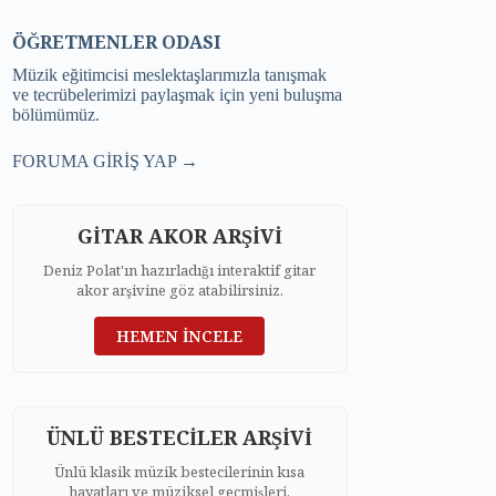
ÖĞRETMENLER ODASI
Müzik eğitimcisi meslektaşlarımızla tanışmak
ve tecrübelerimizi paylaşmak için yeni buluşma
bölümümüz.
FORUMA GİRİŞ YAP →
GİTAR AKOR ARŞİVİ
Deniz Polat'ın hazırladığı interaktif gitar
akor arşivine göz atabilirsiniz.
HEMEN İNCELE
ÜNLÜ BESTECİLER ARŞİVİ
Ünlü klasik müzik bestecilerinin kısa
hayatları ve müziksel geçmişleri.