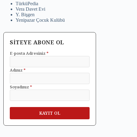
TürküPedia
Vera Davet Evi
Y. Bişgen
Yenipazar Çocuk Kulübü
SİTEYE ABONE OL
E-posta Adresiniz
*
Adınız
*
Soyadınız
*