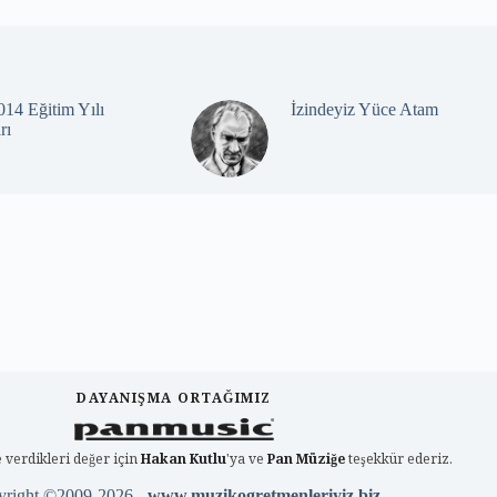
14 Eğitim Yılı
İzindeyiz Yüce Atam
rı
DAYANIŞMA ORTAĞIMIZ
 verdikleri değer için
Hakan Kutlu
'ya ve
Pan Müziğe
teşekkür ederiz.
yright ©2009-2026 -
www.muzikogretmenleriyiz.biz