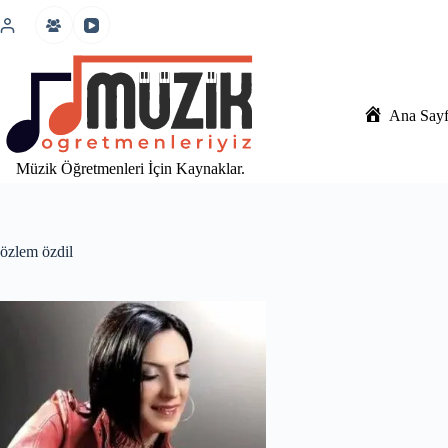
İçeriğe
atla
Ana Say
Müzik Öğretmenleri İçin Kaynaklar.
özlem özdil