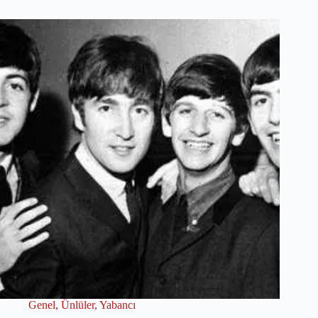
Genel
,
Ünlüler
,
Yabancı