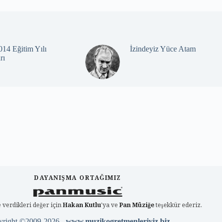
14 Eğitim Yılı
İzindeyiz Yüce Atam
rı
DAYANIŞMA ORTAĞIMIZ
 verdikleri değer için
Hakan Kutlu
'ya ve
Pan Müziğe
teşekkür ederiz.
yright ©2009-2026 -
www.muzikogretmenleriyiz.biz