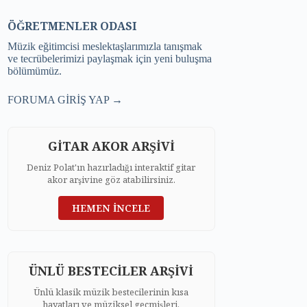
ÖĞRETMENLER ODASI
Müzik eğitimcisi meslektaşlarımızla tanışmak
ve tecrübelerimizi paylaşmak için yeni buluşma
bölümümüz.
FORUMA GİRİŞ YAP →
GİTAR AKOR ARŞİVİ
Deniz Polat'ın hazırladığı interaktif gitar
akor arşivine göz atabilirsiniz.
HEMEN İNCELE
ÜNLÜ BESTECİLER ARŞİVİ
Ünlü klasik müzik bestecilerinin kısa
hayatları ve müziksel geçmişleri.