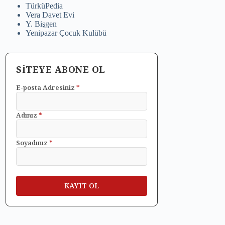
TürküPedia
Vera Davet Evi
Y. Bişgen
Yenipazar Çocuk Kulübü
SİTEYE ABONE OL
E-posta Adresiniz
*
Adınız
*
Soyadınız
*