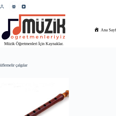
İçeriğe
atla
Ana Say
Müzik Öğretmenleri İçin Kaynaklar.
üflemelir çalgılar