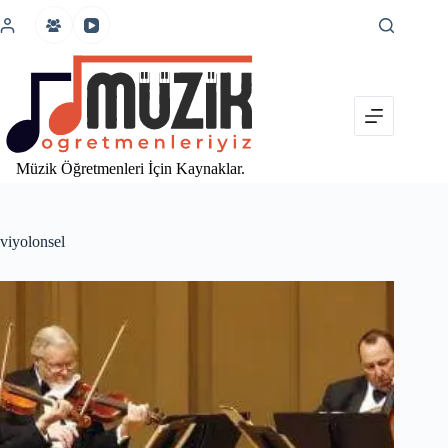
İçeriğe
atla
Müzik Öğretmenleri İçin Kaynaklar.
viyolonsel