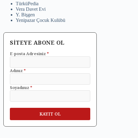
TürküPedia
Vera Davet Evi
Y. Bişgen
Yenipazar Çocuk Kulübü
SİTEYE ABONE OL
E-posta Adresiniz
*
Adınız
*
Soyadınız
*