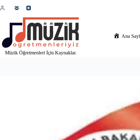
İçeriğe
atla
Ana Say
Müzik Öğretmenleri İçin Kaynaklar.