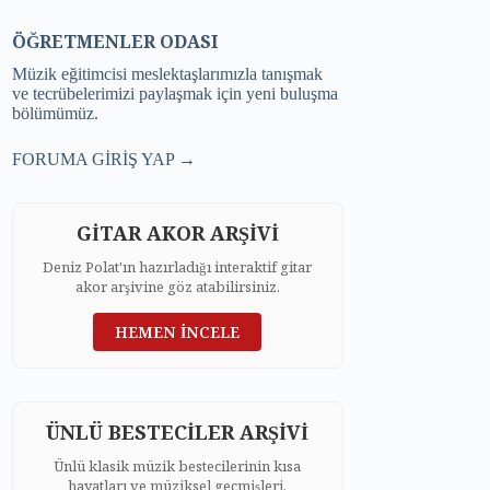
ÖĞRETMENLER ODASI
Müzik eğitimcisi meslektaşlarımızla tanışmak
ve tecrübelerimizi paylaşmak için yeni buluşma
bölümümüz.
FORUMA GİRİŞ YAP →
GİTAR AKOR ARŞİVİ
Deniz Polat'ın hazırladığı interaktif gitar
akor arşivine göz atabilirsiniz.
HEMEN İNCELE
ÜNLÜ BESTECİLER ARŞİVİ
Ünlü klasik müzik bestecilerinin kısa
hayatları ve müziksel geçmişleri.