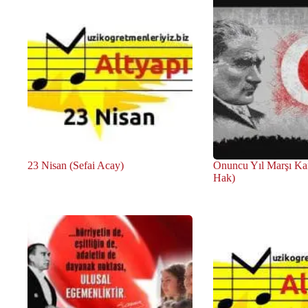
23 Nisan (Sefai Acay)
Onuncu Yıl Marşı Ka
Hak)