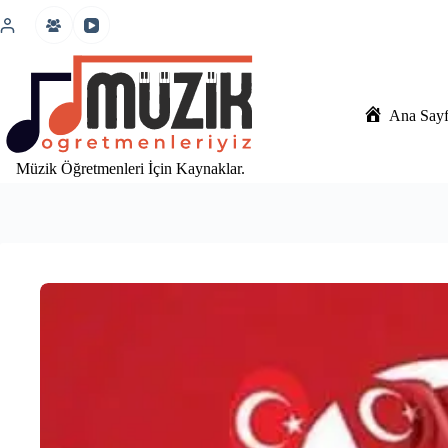
İçeriğe
atla
Ana Say
Müzik Öğretmenleri İçin Kaynaklar.