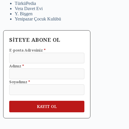
TürküPedia
Vera Davet Evi
Y. Bişgen
Yenipazar Çocuk Kulübü
SİTEYE ABONE OL
E-posta Adresiniz
*
Adınız
*
Soyadınız
*