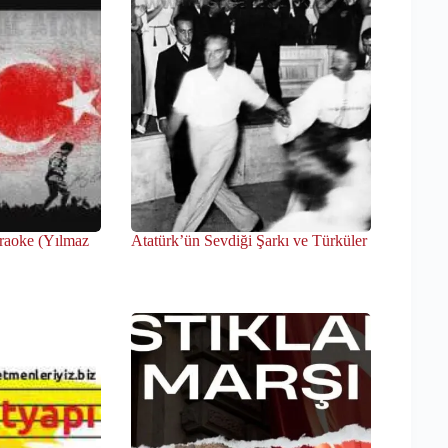
raoke (Yılmaz
Atatürk’ün Sevdiği Şarkı ve Türküler