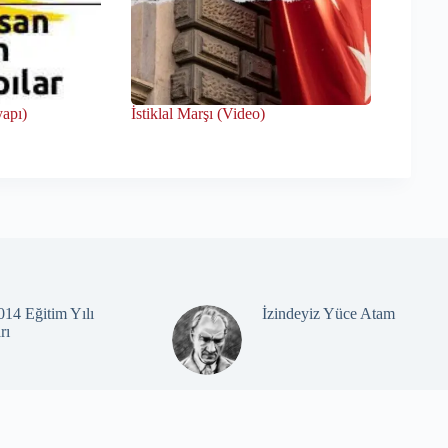
yapı)
İstiklal Marşı (Video)
14 Eğitim Yılı
İzindeyiz Yüce Atam
rı