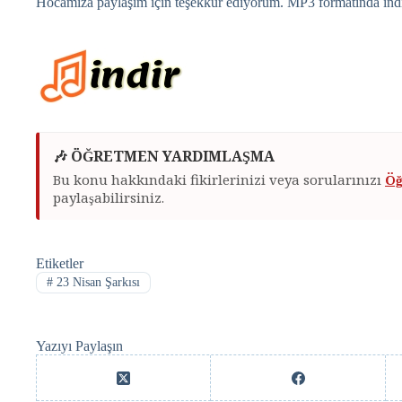
Hocamıza paylaşım için teşekkür ediyorum. MP3 formatında indir
🎶 ÖĞRETMEN YARDIMLAŞMA
Bu konu hakkındaki fikirlerinizi veya sorularınızı
Öğ
paylaşabilirsiniz.
Etiketler
#
23 Nisan Şarkısı
Yazıyı Paylaşın