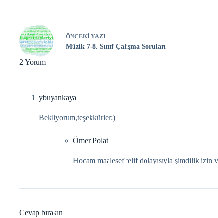
ÖNCEKI
YAZI
Müzik 7-8. Sınıf Çalışma Soruları
2 Yorum
ybuyankaya
Bekliyorum,teşekkürler:)
Ömer Polat
Hocam maalesef telif dolayısıyla şimdilik izin 
Cevap bırakın