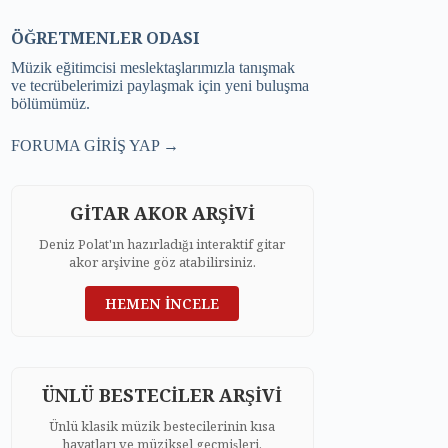
ÖĞRETMENLER ODASI
Müzik eğitimcisi meslektaşlarımızla tanışmak
ve tecrübelerimizi paylaşmak için yeni buluşma
bölümümüz.
FORUMA GİRİŞ YAP →
GİTAR AKOR ARŞİVİ
Deniz Polat'ın hazırladığı interaktif gitar
akor arşivine göz atabilirsiniz.
HEMEN İNCELE
ÜNLÜ BESTECİLER ARŞİVİ
Ünlü klasik müzik bestecilerinin kısa
hayatları ve müziksel geçmişleri.