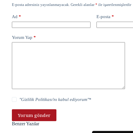
E-posta adresiniz yayınlanmayacak.
Gerekli alanlar
*
ile işaretlenmişlerdir
Ad
*
E-posta
*
Yorum Yap
*
"
Gizlilik Politikası
'nı kabul ediyorum"
*
Yorum gönder
Benzer Yazılar