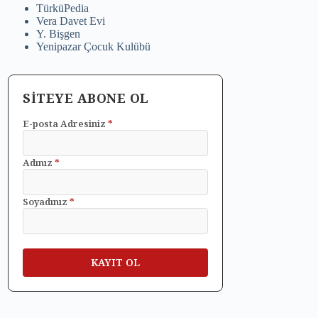
TürküPedia
Vera Davet Evi
Y. Bişgen
Yenipazar Çocuk Kulübü
SİTEYE ABONE OL
E-posta Adresiniz
*
Adınız
*
Soyadınız
*