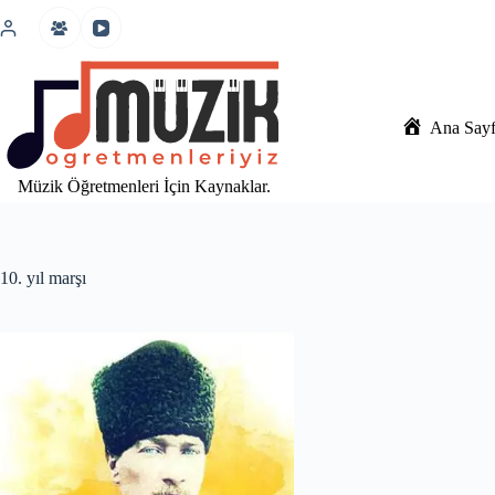
İçeriğe
atla
Ana Say
Müzik Öğretmenleri İçin Kaynaklar.
10. yıl marşı