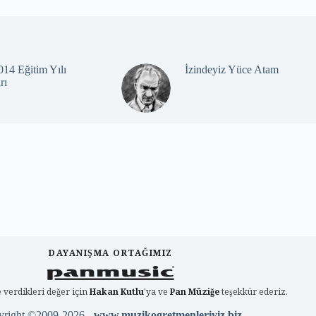
14 Eğitim Yılı
İzindeyiz Yüce Atam
rı
DAYANIŞMA ORTAĞIMIZ
 verdikleri değer için
Hakan Kutlu
'ya ve
Pan Müziğe
teşekkür ederiz.
yright ©2009-2026 -
www.muzikogretmenleriyiz.biz