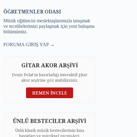
ÖĞRETMENLER ODASI
Müzik eğitimcisi meslektaşlarımızla tanışmak
ve tecrübelerimizi paylaşmak için yeni buluşma
bölümümüz.
FORUMA GİRİŞ YAP →
GİTAR AKOR ARŞİVİ
Deniz Polat'ın hazırladığı interaktif gitar
akor arşivine göz atabilirsiniz.
HEMEN İNCELE
ÜNLÜ BESTECİLER ARŞİVİ
Ünlü klasik müzik bestecilerinin kısa
hayatları ve müziksel geçmişleri.