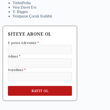
TürküPedia
Vera Davet Evi
Y. Bişgen
Yenipazar Çocuk Kulübü
SİTEYE ABONE OL
E-posta Adresiniz
*
Adınız
*
Soyadınız
*