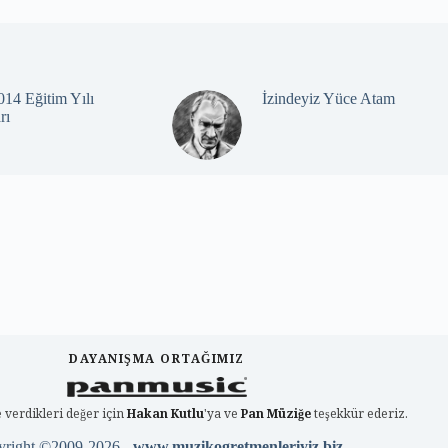
14 Eğitim Yılı
İzindeyiz Yüce Atam
rı
DAYANIŞMA ORTAĞIMIZ
 verdikleri değer için
Hakan Kutlu
'ya ve
Pan Müziğe
teşekkür ederiz.
yright ©2009-2026 -
www.muzikogretmenleriyiz.biz