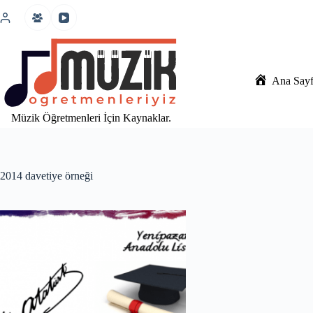
İçeriğe
atla
Ana Say
Müzik Öğretmenleri İçin Kaynaklar.
2014 davetiye örneği