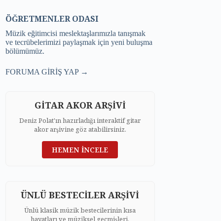
ÖĞRETMENLER ODASI
Müzik eğitimcisi meslektaşlarımızla tanışmak
ve tecrübelerimizi paylaşmak için yeni buluşma
bölümümüz.
FORUMA GİRİŞ YAP →
GİTAR AKOR ARŞİVİ
Deniz Polat'ın hazırladığı interaktif gitar
akor arşivine göz atabilirsiniz.
HEMEN İNCELE
ÜNLÜ BESTECİLER ARŞİVİ
Ünlü klasik müzik bestecilerinin kısa
hayatları ve müziksel geçmişleri.