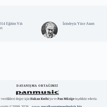
14 Eğitim Yılı
İzindeyiz Yüce Atam
rı
DAYANIŞMA ORTAĞIMIZ
 verdikleri değer için
Hakan Kutlu
'ya ve
Pan Müziğe
teşekkür ederiz.
yright ©2009-2026 -
www.muzikogretmenleriyiz.biz