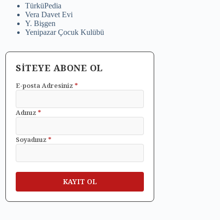
TürküPedia
Vera Davet Evi
Y. Bişgen
Yenipazar Çocuk Kulübü
SİTEYE ABONE OL
E-posta Adresiniz
*
Adınız
*
Soyadınız
*