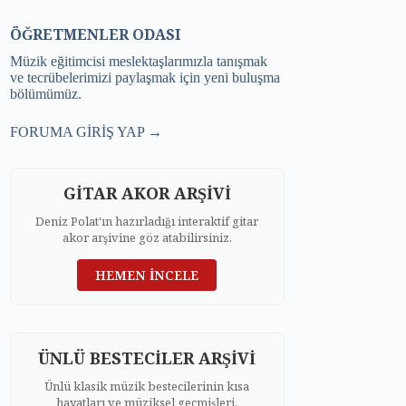
ÖĞRETMENLER ODASI
Müzik eğitimcisi meslektaşlarımızla tanışmak
ve tecrübelerimizi paylaşmak için yeni buluşma
bölümümüz.
FORUMA GİRİŞ YAP →
GİTAR AKOR ARŞİVİ
Deniz Polat'ın hazırladığı interaktif gitar
akor arşivine göz atabilirsiniz.
HEMEN İNCELE
ÜNLÜ BESTECİLER ARŞİVİ
Ünlü klasik müzik bestecilerinin kısa
hayatları ve müziksel geçmişleri.