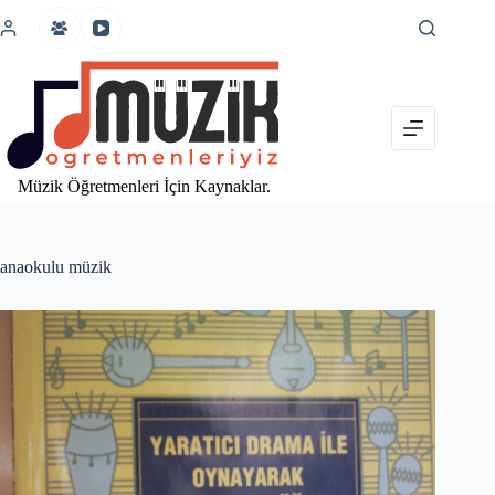
İçeriğe
atla
Müzik Öğretmenleri İçin Kaynaklar.
anaokulu müzik