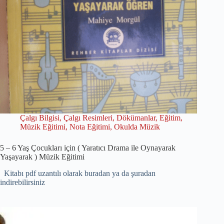
Çalgı Bilgisi
,
Çalgı Resimleri
,
Dökümanlar
,
Eğitim
,
Müzik Eğitimi
,
Nota Eğitimi
,
Okulda Müzik
5 – 6 Yaş Çocukları için ( Yaratıcı Drama ile Oynayarak
Yaşayarak ) Müzik Eğitimi
Kitabı pdf uzantılı olarak buradan ya da şuradan
indirebilirsiniz