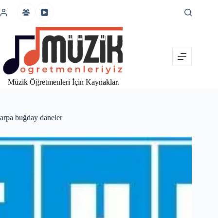
İçeriğe
atla
Müzik Öğretmenleri İçin Kaynaklar.
arpa buğday daneler