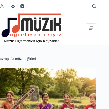
İçeriğe
atla
Müzik Öğretmenleri İçin Kaynaklar.
avrupada müzik eğitimi