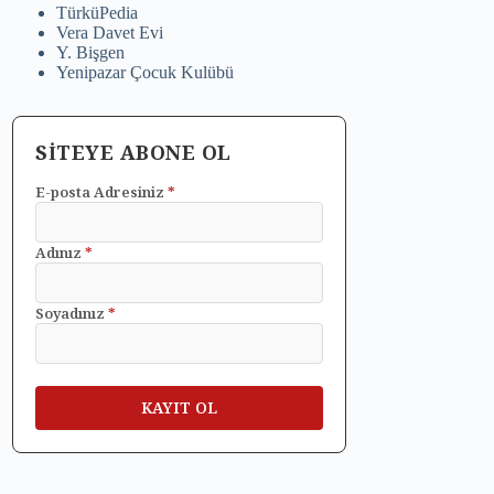
TürküPedia
Vera Davet Evi
Y. Bişgen
Yenipazar Çocuk Kulübü
SİTEYE ABONE OL
E-posta Adresiniz
*
Adınız
*
Soyadınız
*