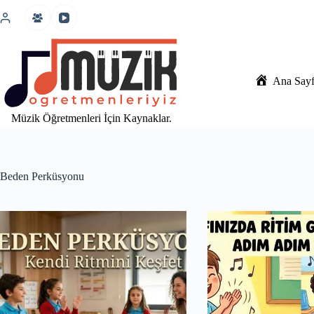
İçeriğe
atla
Ana Say
Müzik Öğretmenleri İçin Kaynaklar.
Beden Perküsyonu