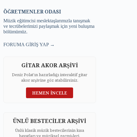
ÖĞRETMENLER ODASI
Müzik eğitimcisi meslektaşlarımızla tanışmak
ve tecrübelerimizi paylaşmak için yeni buluşma
bölümümüz.
FORUMA GİRİŞ YAP →
GİTAR AKOR ARŞİVİ
Deniz Polat'ın hazırladığı interaktif gitar
akor arşivine göz atabilirsiniz.
HEMEN İNCELE
ÜNLÜ BESTECİLER ARŞİVİ
Ünlü klasik müzik bestecilerinin kısa
hayatları ve müziksel geçmişleri.