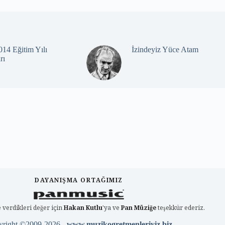
14 Eğitim Yılı
İzindeyiz Yüce Atam
rı
DAYANIŞMA ORTAĞIMIZ
 verdikleri değer için
Hakan Kutlu
'ya ve
Pan Müziğe
teşekkür ederiz.
yright ©2009-2026 -
www.muzikogretmenleriyiz.biz