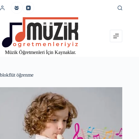
İçeriğe
atla
Müzik Öğretmenleri İçin Kaynaklar.
blokflüt öğrenme