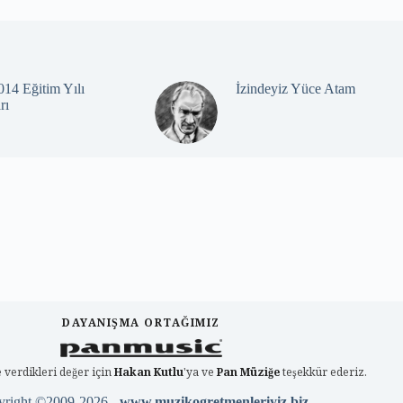
14 Eğitim Yılı
İzindeyiz Yüce Atam
rı
DAYANIŞMA ORTAĞIMIZ
 verdikleri değer için
Hakan Kutlu
'ya ve
Pan Müziğe
teşekkür ederiz.
yright ©2009-2026 -
www.muzikogretmenleriyiz.biz