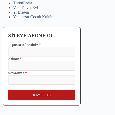
TürküPedia
Vera Davet Evi
Y. Bişgen
Yenipazar Çocuk Kulübü
SİTEYE ABONE OL
E-posta Adresiniz
*
Adınız
*
Soyadınız
*