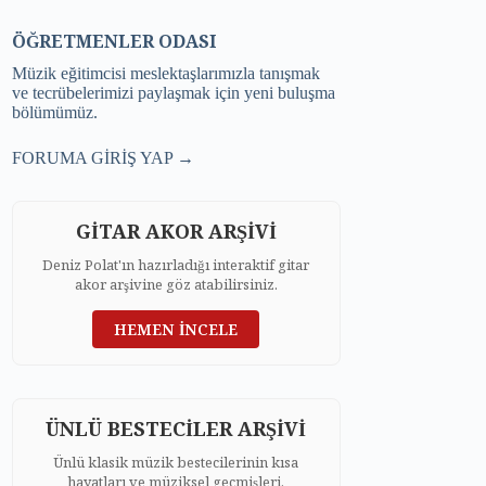
ÖĞRETMENLER ODASI
Müzik eğitimcisi meslektaşlarımızla tanışmak
ve tecrübelerimizi paylaşmak için yeni buluşma
bölümümüz.
FORUMA GİRİŞ YAP →
GİTAR AKOR ARŞİVİ
Deniz Polat'ın hazırladığı interaktif gitar
akor arşivine göz atabilirsiniz.
HEMEN İNCELE
ÜNLÜ BESTECİLER ARŞİVİ
Ünlü klasik müzik bestecilerinin kısa
hayatları ve müziksel geçmişleri.