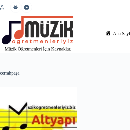
İçeriğe
atla
Ana Say
Müzik Öğretmenleri İçin Kaynaklar.
cerrahpaşa