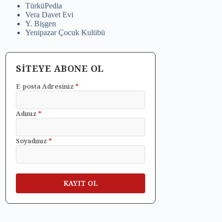
TürküPedia
Vera Davet Evi
Y. Bişgen
Yenipazar Çocuk Kulübü
SİTEYE ABONE OL
E-posta Adresiniz
*
Adınız
*
Soyadınız
*