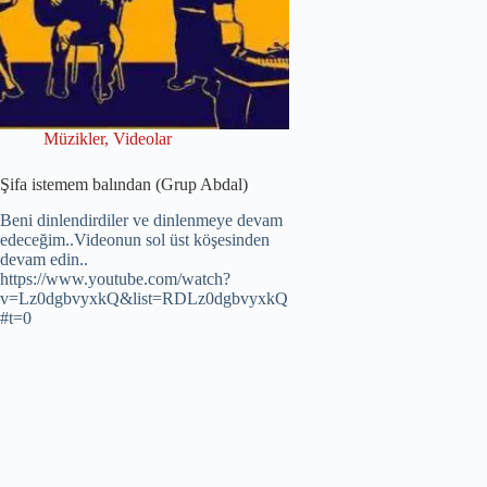
Müzikler
,
Videolar
Şifa istemem balından (Grup Abdal)
Beni dinlendirdiler ve dinlenmeye devam
edeceğim..Videonun sol üst köşesinden
devam edin..
https://www.youtube.com/watch?
v=Lz0dgbvyxkQ&list=RDLz0dgbvyxkQ
#t=0