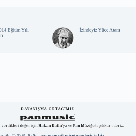
14 Eğitim Yılı
İzindeyiz Yüce Atam
rı
DAYANIŞMA ORTAĞIMIZ
 verdikleri değer için
Hakan Kutlu
'ya ve
Pan Müziğe
teşekkür ederiz.
yright ©2009-2026 -
www.muzikogretmenleriyiz.biz