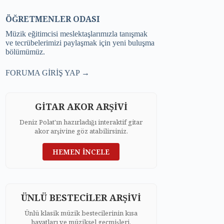
ÖĞRETMENLER ODASI
Müzik eğitimcisi meslektaşlarımızla tanışmak
ve tecrübelerimizi paylaşmak için yeni buluşma
bölümümüz.
FORUMA GİRİŞ YAP →
GİTAR AKOR ARŞİVİ
Deniz Polat'ın hazırladığı interaktif gitar
akor arşivine göz atabilirsiniz.
HEMEN İNCELE
ÜNLÜ BESTECİLER ARŞİVİ
Ünlü klasik müzik bestecilerinin kısa
hayatları ve müziksel geçmişleri.