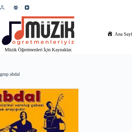
İçeriğe
atla
Ana Say
Müzik Öğretmenleri İçin Kaynaklar.
grup abdal