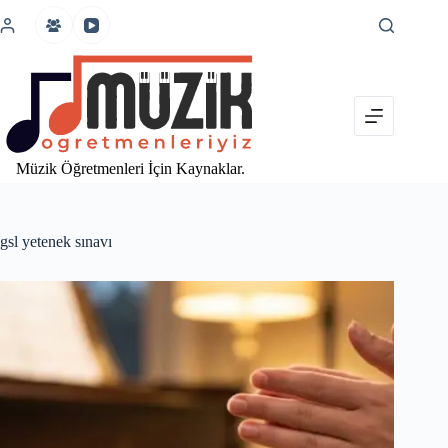
İçeriğe
atla
Müzik Öğretmenleri İçin Kaynaklar.
gsl yetenek sınavı