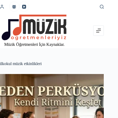
İçeriğe
atla
Müzik Öğretmenleri İçin Kaynaklar.
ilkokul müzik etkinlikleri