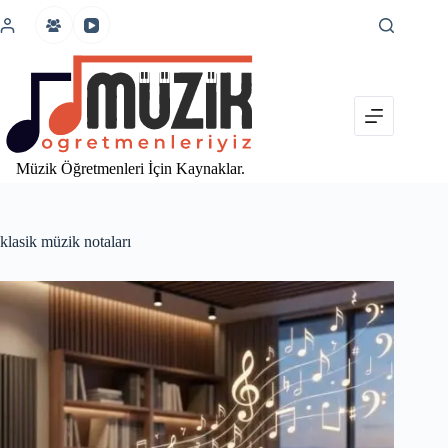
İçeriğe
atla
Müzik Öğretmenleri İçin Kaynaklar.
klasik müzik notaları