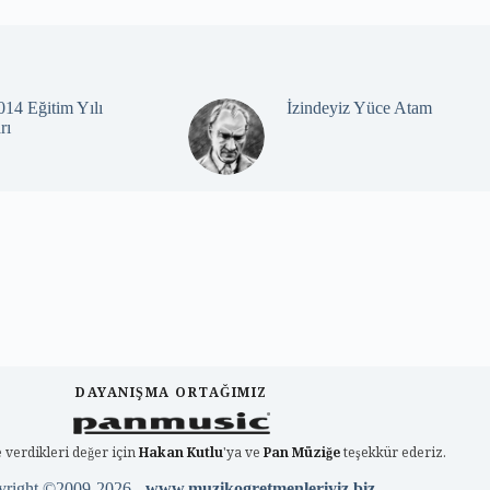
14 Eğitim Yılı
İzindeyiz Yüce Atam
rı
DAYANIŞMA ORTAĞIMIZ
 verdikleri değer için
Hakan Kutlu
'ya ve
Pan Müziğe
teşekkür ederiz.
yright ©2009-2026 -
www.muzikogretmenleriyiz.biz