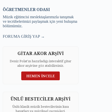
ÖĞRETMENLER ODASI
Müzik eğitimcisi meslektaşlarımızla tanışmak
ve tecrübelerimizi paylaşmak için yeni buluşma
bölümümüz.
FORUMA GİRİŞ YAP →
GİTAR AKOR ARŞİVİ
Deniz Polat'ın hazırladığı interaktif gitar
akor arşivine göz atabilirsiniz.
HEMEN İNCELE
ÜNLÜ BESTECİLER ARŞİVİ
Ünlü klasik müzik bestecilerinin kısa
hayatları ve müziksel geçmişleri.