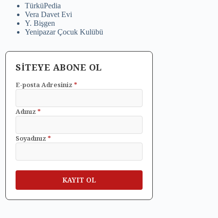
TürküPedia
Vera Davet Evi
Y. Bişgen
Yenipazar Çocuk Kulübü
SİTEYE ABONE OL
E-posta Adresiniz
*
Adınız
*
Soyadınız
*