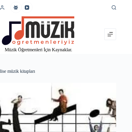
İçeriğe
atla
Müzik Öğretmenleri İçin Kaynaklar.
lise müzik kitapları