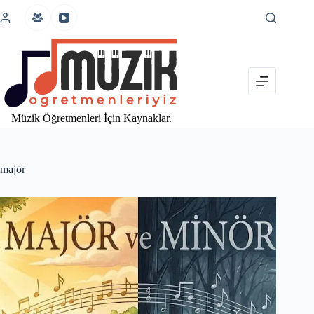
İçeriğe
atla
Müzik Öğretmenleri İçin Kaynaklar.
majör