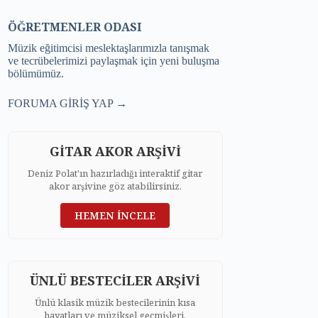
ÖĞRETMENLER ODASI
Müzik eğitimcisi meslektaşlarımızla tanışmak
ve tecrübelerimizi paylaşmak için yeni buluşma
bölümümüz.
FORUMA GİRİŞ YAP →
GİTAR AKOR ARŞİVİ
Deniz Polat'ın hazırladığı interaktif gitar
akor arşivine göz atabilirsiniz.
HEMEN İNCELE
ÜNLÜ BESTECİLER ARŞİVİ
Ünlü klasik müzik bestecilerinin kısa
hayatları ve müziksel geçmişleri.