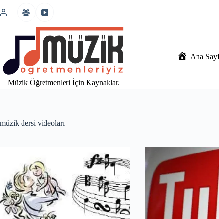
İçeriğe
atla
Ana Say
Müzik Öğretmenleri İçin Kaynaklar.
müzik dersi videoları