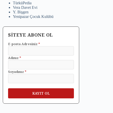
TürküPedia
Vera Davet Evi
Y. Bişgen
Yenipazar Çocuk Kulübü
SİTEYE ABONE OL
E-posta Adresiniz
*
Adınız
*
Soyadınız
*