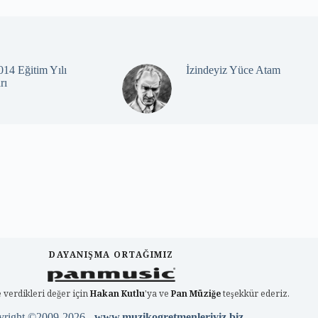
14 Eğitim Yılı
İzindeyiz Yüce Atam
rı
DAYANIŞMA ORTAĞIMIZ
 verdikleri değer için
Hakan Kutlu
'ya ve
Pan Müziğe
teşekkür ederiz.
yright ©2009-2026 -
www.muzikogretmenleriyiz.biz