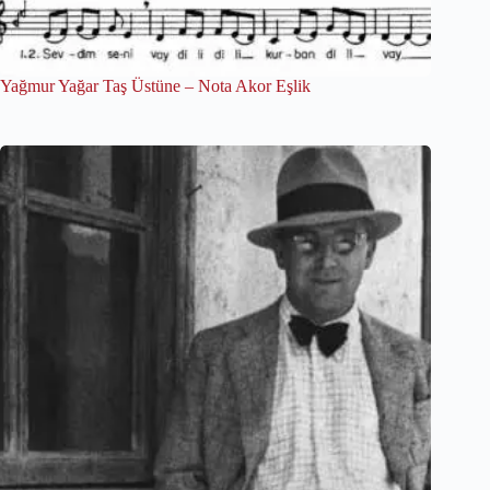
Yağmur Yağar Taş Üstüne – Nota Akor Eşlik