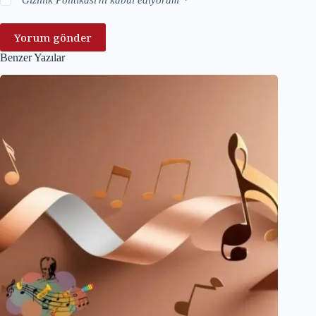
"
Gizlilik Politikası
'nı kabul ediyorum"
*
Yorum gönder
Benzer Yazılar