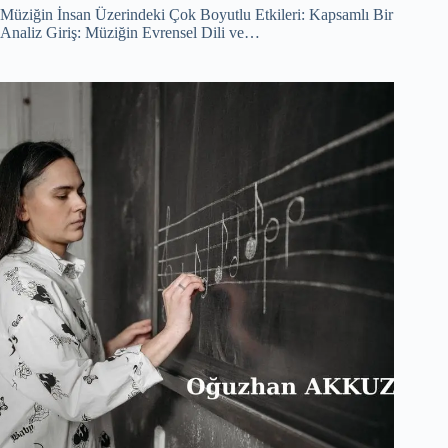
Müziğin İnsan Üzerindeki Çok Boyutlu Etkileri: Kapsamlı Bir
Analiz Giriş: Müziğin Evrensel Dili ve…