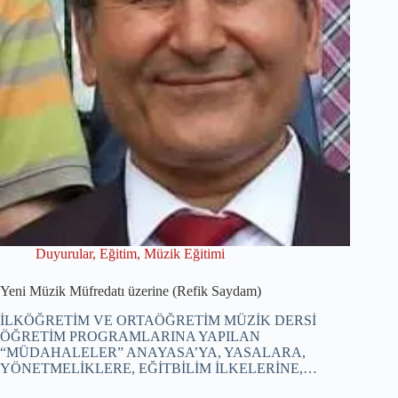
Duyurular
,
Eğitim
,
Müzik Eğitimi
Yeni Müzik Müfredatı üzerine (Refik Saydam)
İLKÖĞRETİM VE ORTAÖĞRETİM MÜZİK DERSİ
ÖĞRETİM PROGRAMLARINA YAPILAN
“MÜDAHALELER” ANAYASA’YA, YASALARA,
YÖNETMELİKLERE, EĞİTBİLİM İLKELERİNE,…