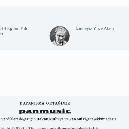
14 Eğitim Yılı
İzindeyiz Yüce Atam
rı
DAYANIŞMA ORTAĞIMIZ
 verdikleri değer için
Hakan Kutlu
'ya ve
Pan Müziğe
teşekkür ederiz.
yright ©2009-2026 -
www.muzikogretmenleriyiz.biz