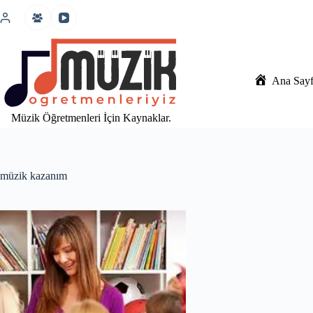
İçeriğe
atla
Ana Say
Müzik Öğretmenleri İçin Kaynaklar.
müzik kazanım