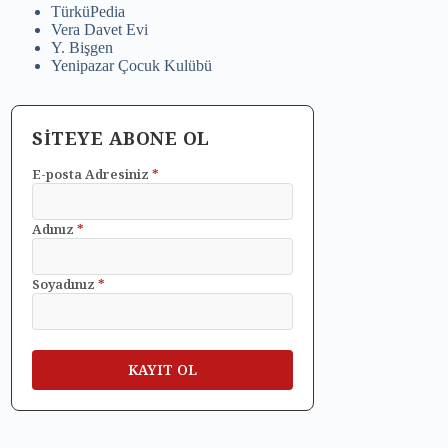
TürküPedia
Vera Davet Evi
Y. Bişgen
Yenipazar Çocuk Kulübü
SİTEYE ABONE OL
E-posta Adresiniz
*
Adınız
*
Soyadınız
*