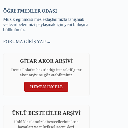
ÖĞRETMENLER ODASI
Müzik eğitimcisi meslektaşlarımızla tanışmak
ve tecrübelerimizi paylaşmak için yeni buluşma
bölümümüz.
FORUMA GİRİŞ YAP →
GİTAR AKOR ARŞİVİ
Deniz Polat'ın hazırladığı interaktif gitar
akor arşivine göz atabilirsiniz.
HEMEN İNCELE
ÜNLÜ BESTECİLER ARŞİVİ
Ünlü klasik müzik bestecilerinin kısa
hayatları ve müziksel geçmişleri.