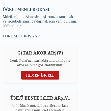
ÖĞRETMENLER ODASI
Müzik eğitimcisi meslektaşlarımızla tanışmak
ve tecrübelerimizi paylaşmak için yeni buluşma
bölümümüz.
FORUMA GİRİŞ YAP →
GİTAR AKOR ARŞİVİ
Deniz Polat'ın hazırladığı interaktif gitar
akor arşivine göz atabilirsiniz.
HEMEN İNCELE
ÜNLÜ BESTECİLER ARŞİVİ
Ünlü klasik müzik bestecilerinin kısa
hayatları ve müziksel geçmişleri.