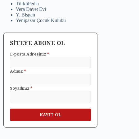
TürküPedia
Vera Davet Evi
Y. Bişgen
Yenipazar Çocuk Kulübü
SİTEYE ABONE OL
E-posta Adresiniz
*
Adınız
*
Soyadınız
*