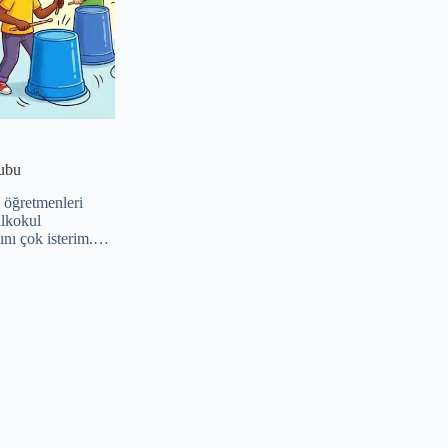
rubu
 öğretmenleri
ilkokul
ını çok isterim.…