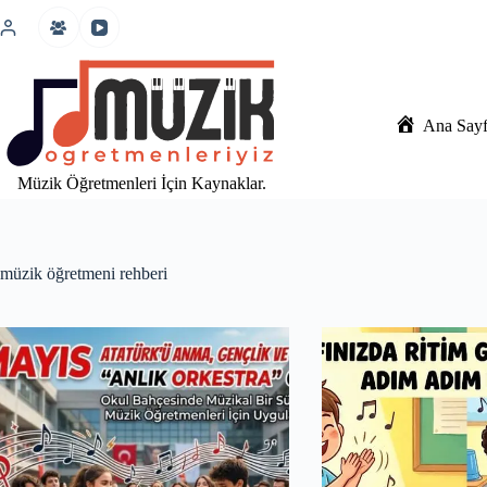
İçeriğe
atla
Ana Say
Müzik Öğretmenleri İçin Kaynaklar.
müzik öğretmeni rehberi