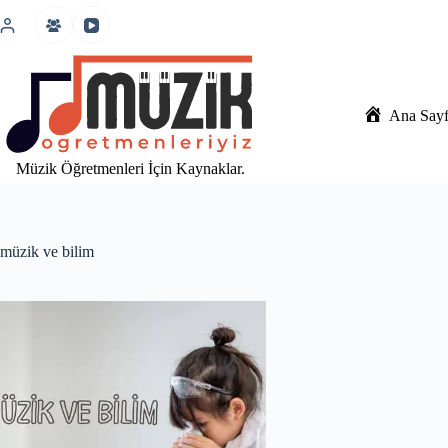
İçeriğe
atla
Ana Say
Müzik Öğretmenleri İçin Kaynaklar.
müzik ve bilim