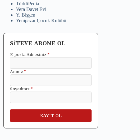
TürküPedia
Vera Davet Evi
Y. Bişgen
Yenipazar Çocuk Kulübü
SİTEYE ABONE OL
E-posta Adresiniz
*
Adınız
*
Soyadınız
*