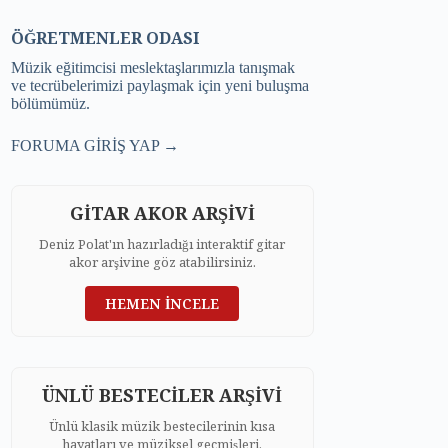
ÖĞRETMENLER ODASI
Müzik eğitimcisi meslektaşlarımızla tanışmak
ve tecrübelerimizi paylaşmak için yeni buluşma
bölümümüz.
FORUMA GİRİŞ YAP →
GİTAR AKOR ARŞİVİ
Deniz Polat'ın hazırladığı interaktif gitar
akor arşivine göz atabilirsiniz.
HEMEN İNCELE
ÜNLÜ BESTECİLER ARŞİVİ
Ünlü klasik müzik bestecilerinin kısa
hayatları ve müziksel geçmişleri.