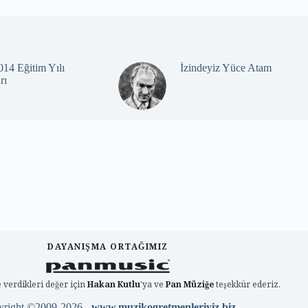
14 Eğitim Yılı
İzindeyiz Yüce Atam
rı
DAYANIŞMA ORTAĞIMIZ
 verdikleri değer için
Hakan Kutlu
'ya ve
Pan Müziğe
teşekkür ederiz.
yright ©2009-2026 -
www.muzikogretmenleriyiz.biz