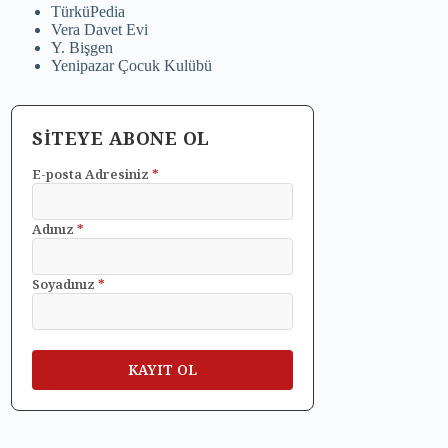
TürküPedia
Vera Davet Evi
Y. Bişgen
Yenipazar Çocuk Kulübü
SİTEYE ABONE OL
E-posta Adresiniz
*
Adınız
*
Soyadınız
*