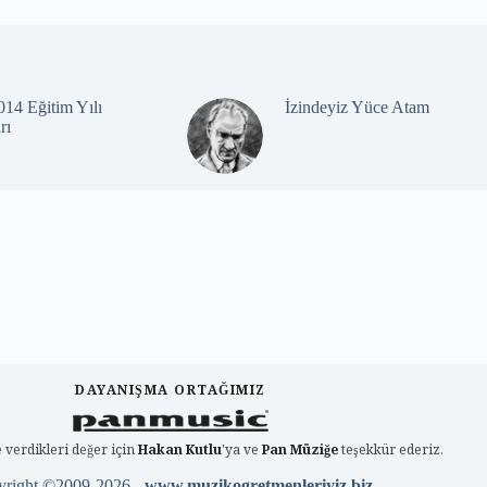
14 Eğitim Yılı
İzindeyiz Yüce Atam
rı
DAYANIŞMA ORTAĞIMIZ
 verdikleri değer için
Hakan Kutlu
'ya ve
Pan Müziğe
teşekkür ederiz.
yright ©2009-2026 -
www.muzikogretmenleriyiz.biz