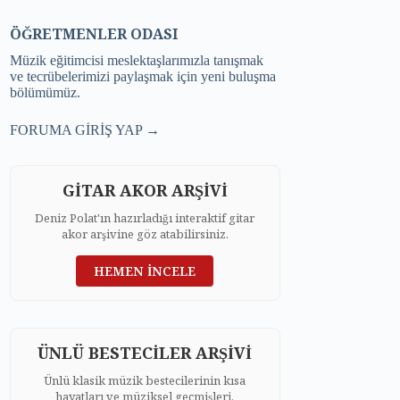
ÖĞRETMENLER ODASI
Müzik eğitimcisi meslektaşlarımızla tanışmak
ve tecrübelerimizi paylaşmak için yeni buluşma
bölümümüz.
FORUMA GİRİŞ YAP →
GİTAR AKOR ARŞİVİ
Deniz Polat'ın hazırladığı interaktif gitar
akor arşivine göz atabilirsiniz.
HEMEN İNCELE
ÜNLÜ BESTECİLER ARŞİVİ
Ünlü klasik müzik bestecilerinin kısa
hayatları ve müziksel geçmişleri.