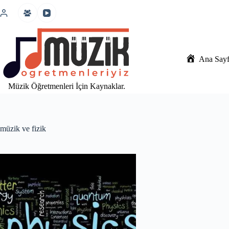
İçeriğe
atla
Ana Say
Müzik Öğretmenleri İçin Kaynaklar.
müzik ve fizik