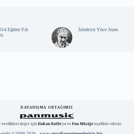
14 Eğitim Yılı
İzindeyiz Yüce Atam
rı
DAYANIŞMA ORTAĞIMIZ
 verdikleri değer için
Hakan Kutlu
'ya ve
Pan Müziğe
teşekkür ederiz.
yright ©2009-2026 -
www.muzikogretmenleriyiz.biz