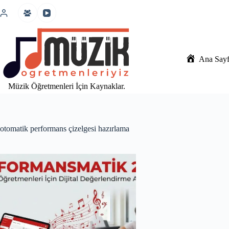
İçeriğe
atla
Ana Say
Müzik Öğretmenleri İçin Kaynaklar.
otomatik performans çizelgesi hazırlama