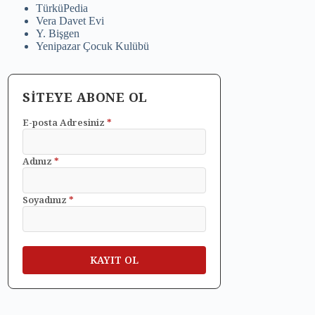
TürküPedia
Vera Davet Evi
Y. Bişgen
Yenipazar Çocuk Kulübü
SİTEYE ABONE OL
E-posta Adresiniz
*
Adınız
*
Soyadınız
*