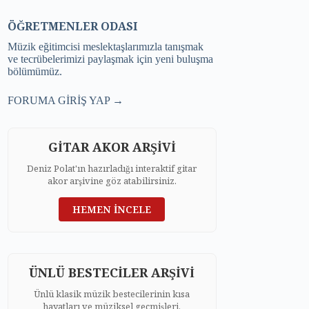
ÖĞRETMENLER ODASI
Müzik eğitimcisi meslektaşlarımızla tanışmak
ve tecrübelerimizi paylaşmak için yeni buluşma
bölümümüz.
FORUMA GİRİŞ YAP →
GİTAR AKOR ARŞİVİ
Deniz Polat'ın hazırladığı interaktif gitar
akor arşivine göz atabilirsiniz.
HEMEN İNCELE
ÜNLÜ BESTECİLER ARŞİVİ
Ünlü klasik müzik bestecilerinin kısa
hayatları ve müziksel geçmişleri.