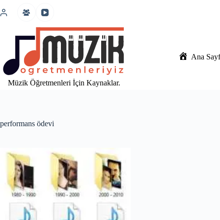
İçeriğe
atla
Ana Say
Müzik Öğretmenleri İçin Kaynaklar.
performans ödevi