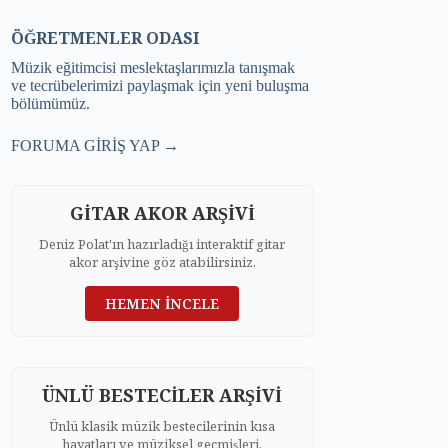
ÖĞRETMENLER ODASI
Müzik eğitimcisi meslektaşlarımızla tanışmak
ve tecrübelerimizi paylaşmak için yeni buluşma
bölümümüz.
FORUMA GİRİŞ YAP →
GİTAR AKOR ARŞİVİ
Deniz Polat'ın hazırladığı interaktif gitar
akor arşivine göz atabilirsiniz.
HEMEN İNCELE
ÜNLÜ BESTECİLER ARŞİVİ
Ünlü klasik müzik bestecilerinin kısa
hayatları ve müziksel geçmişleri.