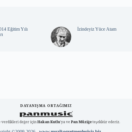
14 Eğitim Yılı
İzindeyiz Yüce Atam
rı
DAYANIŞMA ORTAĞIMIZ
 verdikleri değer için
Hakan Kutlu
'ya ve
Pan Müziğe
teşekkür ederiz.
yright ©2009-2026 -
www.muzikogretmenleriyiz.biz