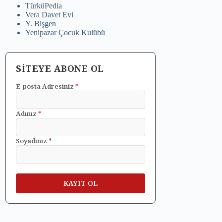
TürküPedia
Vera Davet Evi
Y. Bişgen
Yenipazar Çocuk Kulübü
SİTEYE ABONE OL
E-posta Adresiniz
*
Adınız
*
Soyadınız
*