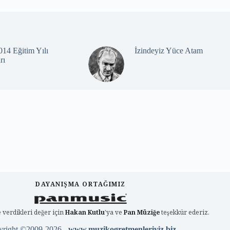
14 Eğitim Yılı
İzindeyiz Yüce Atam
rı
DAYANIŞMA ORTAĞIMIZ
 verdikleri değer için
Hakan Kutlu
'ya ve
Pan Müziğe
teşekkür ederiz.
yright ©2009-2026 -
www.muzikogretmenleriyiz.biz