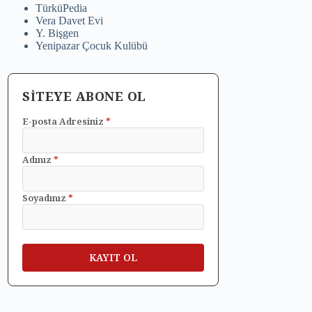
TürküPedia
Vera Davet Evi
Y. Bişgen
Yenipazar Çocuk Kulübü
SİTEYE ABONE OL
E-posta Adresiniz
*
Adınız
*
Soyadınız
*