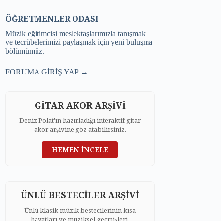
ÖĞRETMENLER ODASI
Müzik eğitimcisi meslektaşlarımızla tanışmak
ve tecrübelerimizi paylaşmak için yeni buluşma
bölümümüz.
FORUMA GİRİŞ YAP →
GİTAR AKOR ARŞİVİ
Deniz Polat'ın hazırladığı interaktif gitar
akor arşivine göz atabilirsiniz.
HEMEN İNCELE
ÜNLÜ BESTECİLER ARŞİVİ
Ünlü klasik müzik bestecilerinin kısa
hayatları ve müziksel geçmişleri.