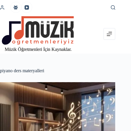
İçeriğe
atla
Müzik Öğretmenleri İçin Kaynaklar.
piyano ders materyalleri