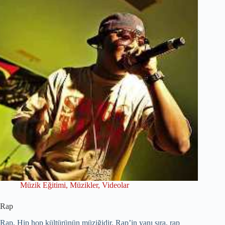
Müzik Eğitimi
,
Müzikler
,
Videolar
Rap
Rap, Hip hop kültürünün müziğidir. Rap’in yanı sıra, rap