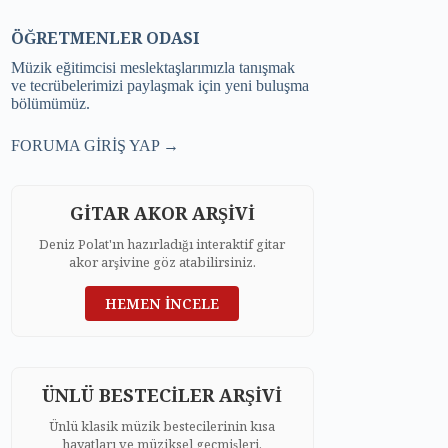
ÖĞRETMENLER ODASI
Müzik eğitimcisi meslektaşlarımızla tanışmak
ve tecrübelerimizi paylaşmak için yeni buluşma
bölümümüz.
FORUMA GİRİŞ YAP →
GİTAR AKOR ARŞİVİ
Deniz Polat'ın hazırladığı interaktif gitar
akor arşivine göz atabilirsiniz.
HEMEN İNCELE
ÜNLÜ BESTECİLER ARŞİVİ
Ünlü klasik müzik bestecilerinin kısa
hayatları ve müziksel geçmişleri.