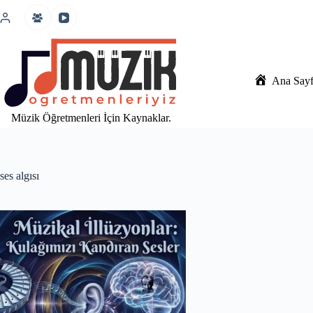
İçeriğe
atla
Ana Say
Müzik Öğretmenleri İçin Kaynaklar.
ses algısı