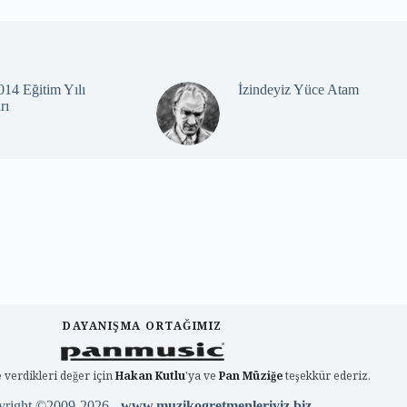
14 Eğitim Yılı
İzindeyiz Yüce Atam
rı
DAYANIŞMA ORTAĞIMIZ
 verdikleri değer için
Hakan Kutlu
'ya ve
Pan Müziğe
teşekkür ederiz.
yright ©2009-2026 -
www.muzikogretmenleriyiz.biz