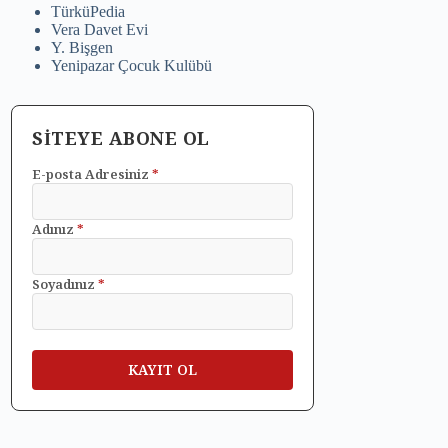
TürküPedia
Vera Davet Evi
Y. Bişgen
Yenipazar Çocuk Kulübü
SİTEYE ABONE OL
E-posta Adresiniz
*
Adınız
*
Soyadınız
*