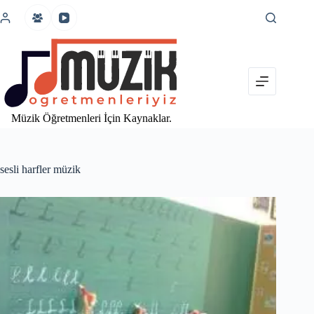
İçeriğe
atla
Müzik Öğretmenleri İçin Kaynaklar.
sesli harfler müzik