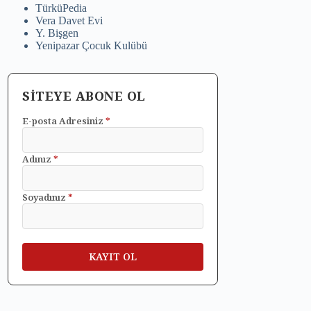
TürküPedia
Vera Davet Evi
Y. Bişgen
Yenipazar Çocuk Kulübü
SİTEYE ABONE OL
E-posta Adresiniz
*
Adınız
*
Soyadınız
*