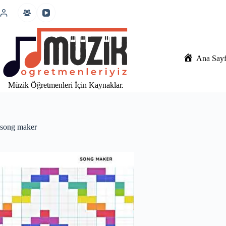
İçeriğe
atla
Ana Say
Müzik Öğretmenleri İçin Kaynaklar.
song maker