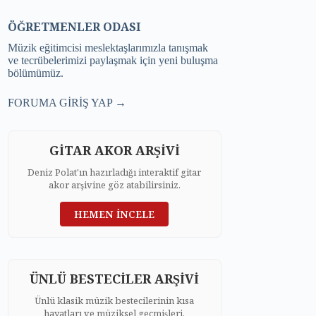
ÖĞRETMENLER ODASI
Müzik eğitimcisi meslektaşlarımızla tanışmak
ve tecrübelerimizi paylaşmak için yeni buluşma
bölümümüz.
FORUMA GİRİŞ YAP →
GİTAR AKOR ARŞİVİ
Deniz Polat'ın hazırladığı interaktif gitar
akor arşivine göz atabilirsiniz.
HEMEN İNCELE
ÜNLÜ BESTECİLER ARŞİVİ
Ünlü klasik müzik bestecilerinin kısa
hayatları ve müziksel geçmişleri.