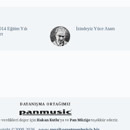
14 Eğitim Yılı
İzindeyiz Yüce Atam
rı
DAYANIŞMA ORTAĞIMIZ
 verdikleri değer için
Hakan Kutlu
'ya ve
Pan Müziğe
teşekkür ederiz.
yright ©2009-2026 -
www.muzikogretmenleriyiz.biz