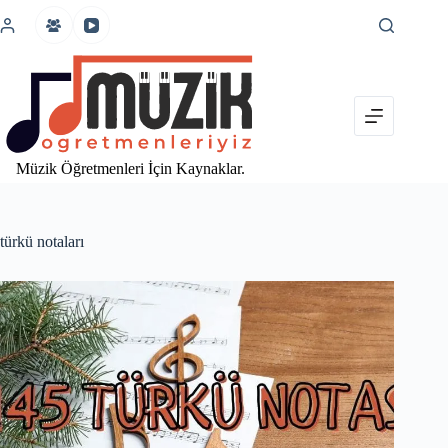
İçeriğe
atla
Müzik Öğretmenleri İçin Kaynaklar.
türkü notaları