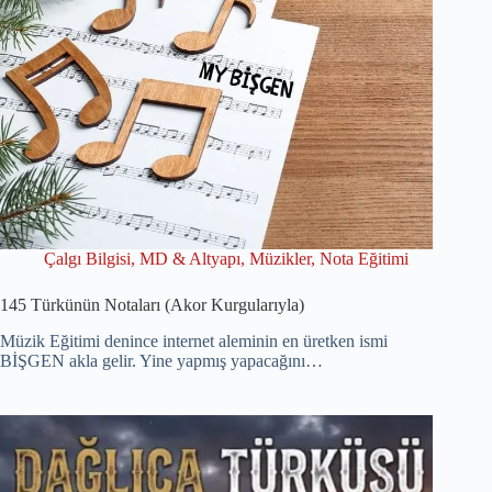
Çalgı Bilgisi
,
MD & Altyapı
,
Müzikler
,
Nota Eğitimi
145 Türkünün Notaları (Akor Kurgularıyla)
Müzik Eğitimi denince internet aleminin en üretken ismi
BİŞGEN akla gelir. Yine yapmış yapacağını…