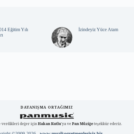
14 Eğitim Yılı
İzindeyiz Yüce Atam
rı
DAYANIŞMA ORTAĞIMIZ
 verdikleri değer için
Hakan Kutlu
'ya ve
Pan Müziğe
teşekkür ederiz.
yright ©2009-2026 -
www.muzikogretmenleriyiz.biz