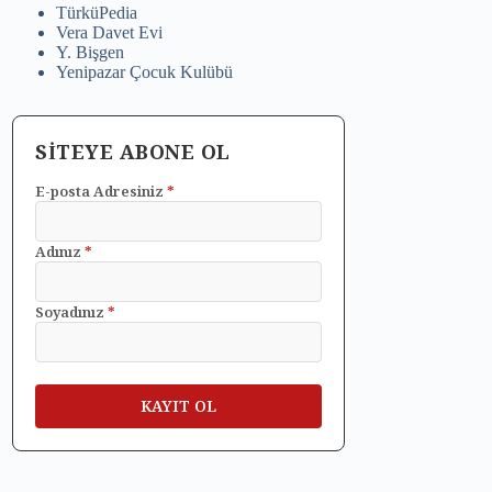
TürküPedia
Vera Davet Evi
Y. Bişgen
Yenipazar Çocuk Kulübü
SİTEYE ABONE OL
E-posta Adresiniz
*
Adınız
*
Soyadınız
*