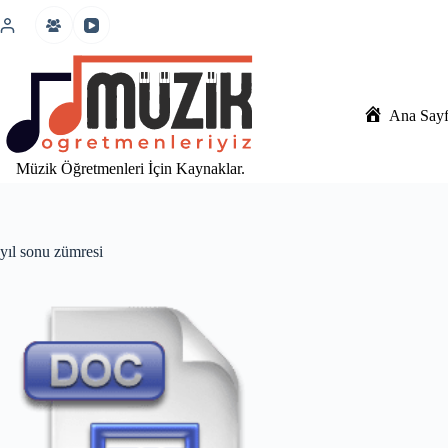
İçeriğe
atla
Ana Say
Müzik Öğretmenleri İçin Kaynaklar.
yıl sonu zümresi