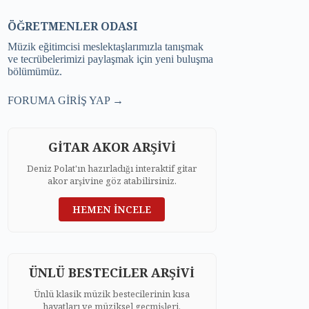
ÖĞRETMENLER ODASI
Müzik eğitimcisi meslektaşlarımızla tanışmak
ve tecrübelerimizi paylaşmak için yeni buluşma
bölümümüz.
FORUMA GİRİŞ YAP →
GİTAR AKOR ARŞİVİ
Deniz Polat'ın hazırladığı interaktif gitar
akor arşivine göz atabilirsiniz.
HEMEN İNCELE
ÜNLÜ BESTECİLER ARŞİVİ
Ünlü klasik müzik bestecilerinin kısa
hayatları ve müziksel geçmişleri.