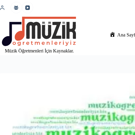
İçeriğe
atla
Ana Say
Müzik Öğretmenleri İçin Kaynaklar.