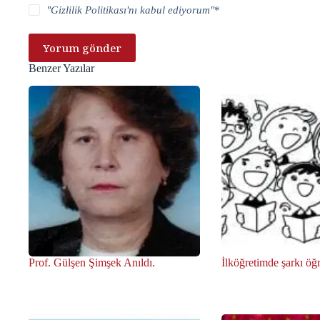
"
Gizlilik Politikası
'nı kabul ediyorum"
*
Yorum gönder
Benzer Yazılar
Prof. Gülşen Şimşek Anıldı.
İlköğretimde şarkı öğ