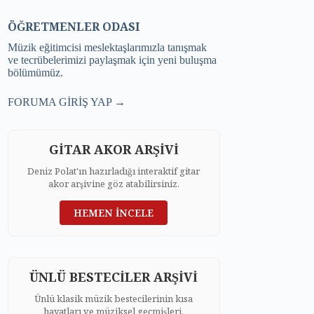
ÖĞRETMENLER ODASI
Müzik eğitimcisi meslektaşlarımızla tanışmak
ve tecrübelerimizi paylaşmak için yeni buluşma
bölümümüz.
FORUMA GİRİŞ YAP →
GİTAR AKOR ARŞİVİ
Deniz Polat'ın hazırladığı interaktif gitar
akor arşivine göz atabilirsiniz.
HEMEN İNCELE
ÜNLÜ BESTECİLER ARŞİVİ
Ünlü klasik müzik bestecilerinin kısa
hayatları ve müziksel geçmişleri.