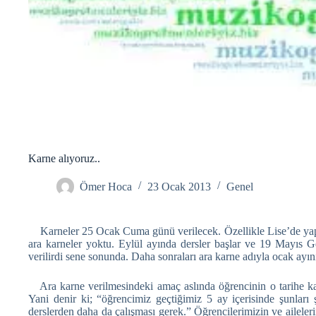
Karne alıyoruz..
Ömer Hoca
23 Ocak 2013
Genel
Karneler 25 Ocak Cuma günü verilecek. Özellikle Lise’de yaptı
ara karneler yoktu. Eylül ayında dersler başlar ve 19 Mayıs 
verilirdi sene sonunda. Daha sonraları ara karne adıyla ocak ayı
Ara karne verilmesindeki amaç aslında öğrencinin o tarihe kada
Yani denir ki; “öğrencimiz geçtiğimiz 5 ay içerisinde şunları
derslerden daha da çalışması gerek.” Öğrencilerimizin ve aileleri