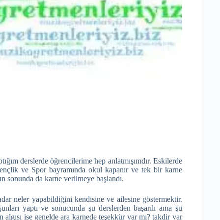
ğım derslerde öğrencilerime hep anlatmışımdır. Eskilerde
Gençlik ve Spor bayramında okul kapanır ve tek bir karne
nın sonunda da karne verilmeye başlandı.
r neler yapabildiğini kendisine ve ailesine göstermektir.
 şunları yaptı ve sonucunda şu derslerden başarılı ama şu
n algısı ise genelde ara karnede teşekkür var mı? takdir var