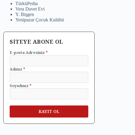
TürküPedia
Vera Davet Evi
Y. Bişgen
Yenipazar Çocuk Kulübü
SİTEYE ABONE OL
E-posta Adresiniz
*
Adınız
*
Soyadınız
*