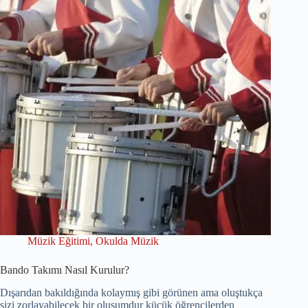
Müzik Eğitimi
,
Okulda Müzik
Bando Takımı Nasıl Kurulur?
Dışarıdan bakıldığında kolaymış gibi görünen ama oluştukça
sizi zorlayabilecek bir oluşumdur küçük öğrencilerden