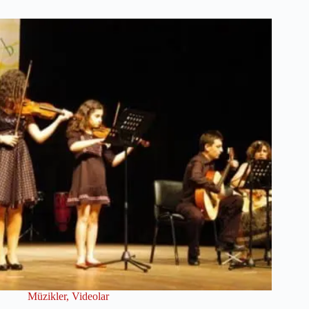
Müzikler
,
Videolar