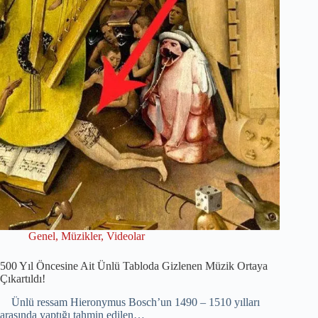
Genel
,
Müzikler
,
Videolar
500 Yıl Öncesine Ait Ünlü Tabloda Gizlenen Müzik Ortaya
Çıkartıldı!
Ünlü ressam Hieronymus Bosch’un 1490 – 1510 yılları
arasında yaptığı tahmin edilen…