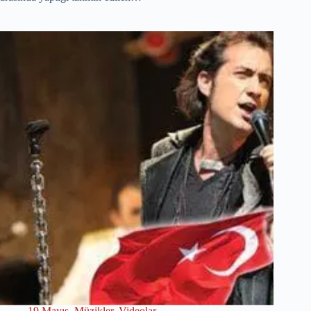
19 Mayıs
,
Müzikler
,
Videolar