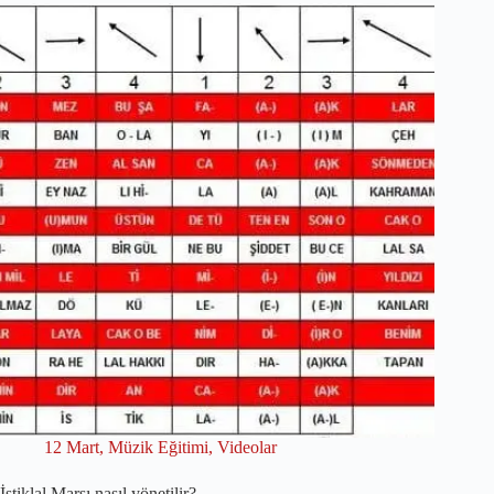
12 Mart
,
Müzik Eğitimi
,
Videolar
İstiklal Marşı nasıl yönetilir?