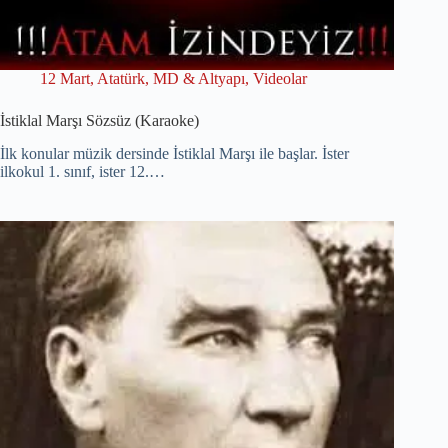
12 Mart
,
Atatürk
,
MD & Altyapı
,
Videolar
İstiklal Marşı Sözsüz (Karaoke)
İlk konular müzik dersinde İstiklal Marşı ile başlar. İster
ilkokul 1. sınıf, ister 12.…