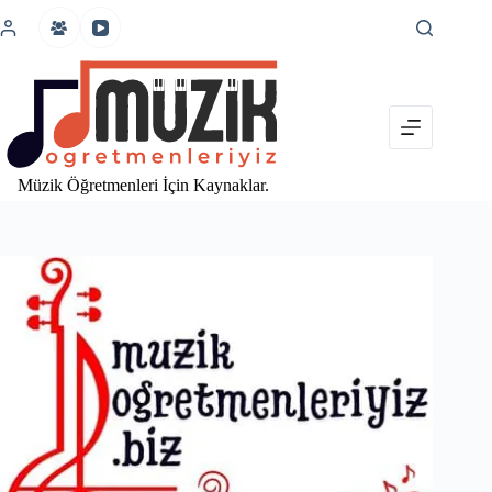
İçeriğe
atla
Müzik Öğretmenleri İçin Kaynaklar.